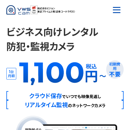
株式会社ビジョン
東証プライム上場
（証券コード：9416）
ビジネス向けレンタル
防犯・監視カメラ
初期費
用
台
1
不要
月額
クラウド保存
で
いつでも映像見返し
リアルタイム監視
の
ネットワークカメラ