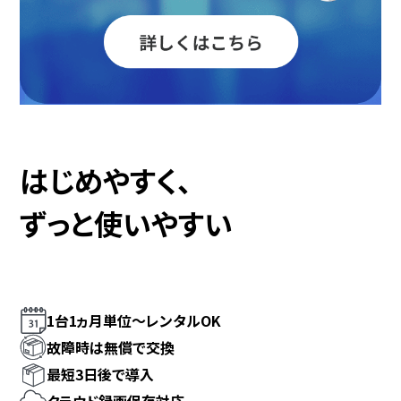
はじめやすく、
ずっと使いやすい
1台1ヵ月単位～
レンタルOK
故障時は
無償で交換
最短3日後で
導入
クラウド録画
保存対応