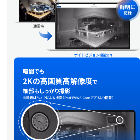
暗闇でも
2Kの高画質高解像度
で
細部もしっかり撮影
映像はEva-Pによる撮影（iPadでVWS Camアプリより閲覧）