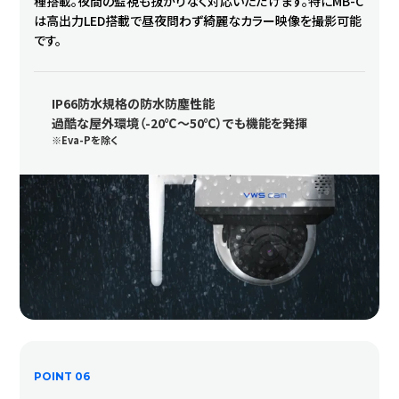
種搭載。夜間の監視も抜かりなく対応いただけます。特にMB-C
は高出力LED搭載で昼夜問わず綺麗なカラー映像を撮影可能
です。
IP66防水規格の防水防塵性能
過酷な屋外環境（-20℃～50℃）でも機能を発揮
Eva-Pを除く
POINT 06